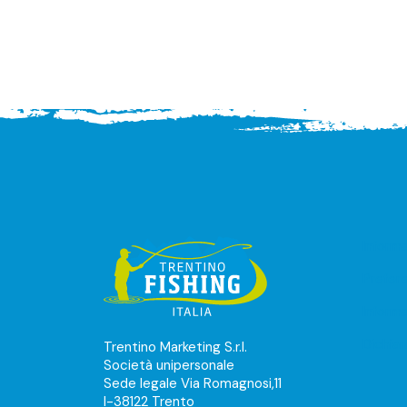
Inform
Prefer
Informa
Dichiar
Trentino Marketing S.r.l.
Società unipersonale
Sede legale Via Romagnosi,11
I-38122 Trento