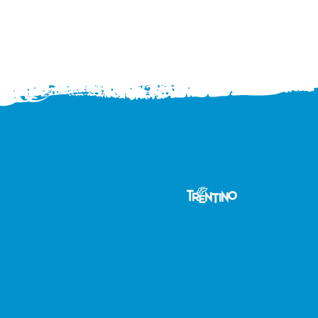
zioni
sul tuo sito