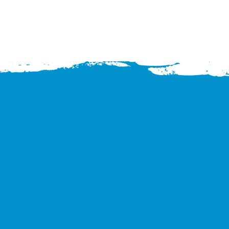
ativa Cookies
Richiesta informa
enze Cookies
Credits
tiva Privacy
Trentino fishing 
azione di accessibilità