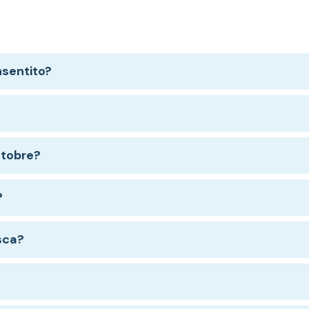
nsentito?
ttobre?
?
esca?