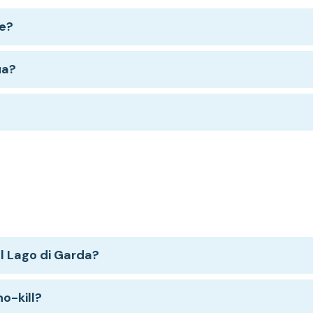
re?
ua?
l Lago di Garda?
o-kill?