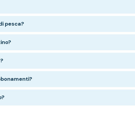
di pesca?
tino?
e?
abbonamenti?
o?